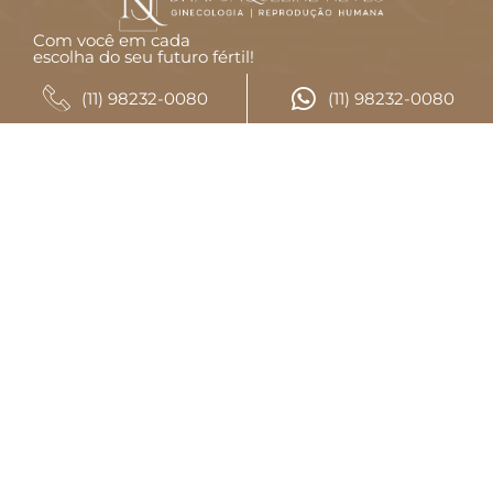
Com você em cada
escolha do seu futuro fértil!
CONTATO
(11) 98232-0080
(11) 98232-0080
(11) 98232-0080
(11) 98232-0080
LOCALIZAÇÃO
Avenida Pedroso de Morais, 457, conjunto 601
Pinheiros, São Paulo - SP
CEP: 05419-000
REDES SOCIAIS