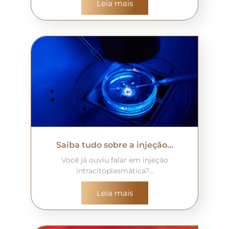
Leia mais
Saiba tudo sobre a injeção…
Você já ouviu falar em injeção
intracitoplasmática?…
Leia mais