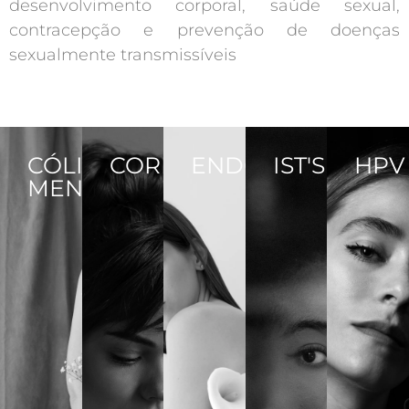
desenvolvimento corporal, saúde sexual,
contracepção e prevenção de doenças
sexualmente transmissíveis
CÓLICA
CORRIMENTO
ENDOMETRIOSE
IST'S
HPV
MENSTRUAL