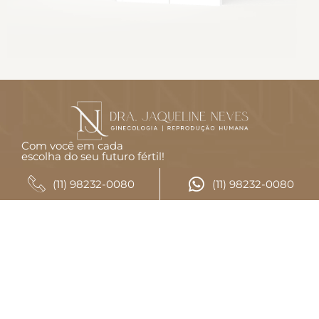
Com você em cada
escolha do seu futuro fértil!
CONTATO
(11) 98232-0080
(11) 98232-0080
(11) 98232-0080
(11) 98232-0080
LOCALIZAÇÃO
Avenida Pedroso de Morais, 457, conjunto 601
Pinheiros, São Paulo - SP
CEP: 05419-000