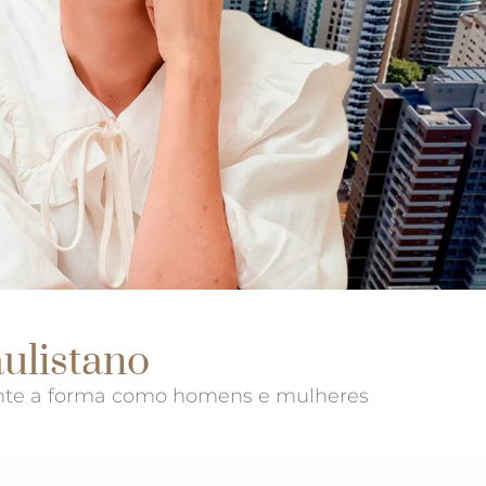
ulistano
ente a forma como homens e mulheres