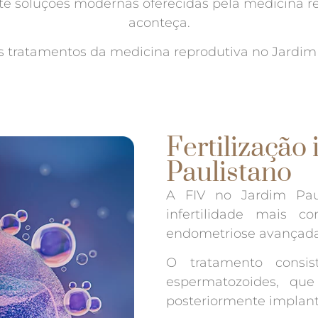
até soluções modernas oferecidas pela medicina 
aconteça.
is tratamentos da medicina reprodutiva no Jardim 
Fertilização 
Paulistano
A FIV no Jardim Pau
infertilidade mais c
endometriose avançada 
O tratamento consi
espermatozoides, que 
posteriormente implant