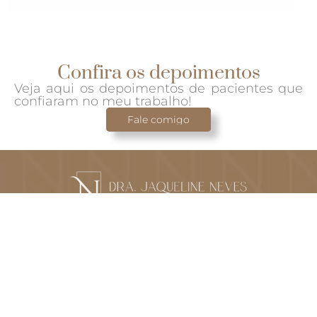
Confira os depoimentos
Veja aqui os depoimentos de pacientes que
confiaram no meu trabalho!
Fale comigo
Com você em cada
escolha do seu futuro fértil!
CONTATO
(11) 98232-0080
(11) 98232-0080