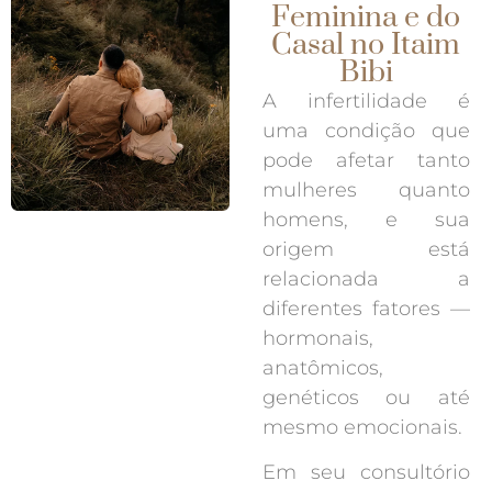
Feminina e do
Casal no Itaim
Bibi
A infertilidade é
uma condição que
pode afetar tanto
mulheres quanto
homens, e sua
origem está
relacionada a
diferentes fatores —
hormonais,
anatômicos,
genéticos ou até
mesmo emocionais.
Em seu consultório