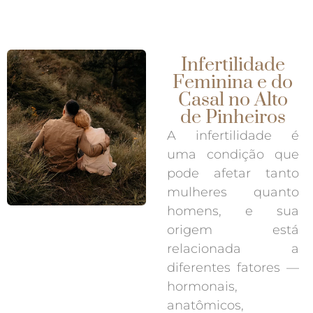
Infertilidade
Feminina e do
Casal no Alto
de Pinheiros
A infertilidade é
uma condição que
pode afetar tanto
mulheres quanto
homens, e sua
origem está
relacionada a
diferentes fatores —
hormonais,
anatômicos,