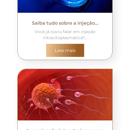
Saiba tudo sobre a injeção…
Você já ouviu falar em injeção
intracitoplasmática?…
Leia mais