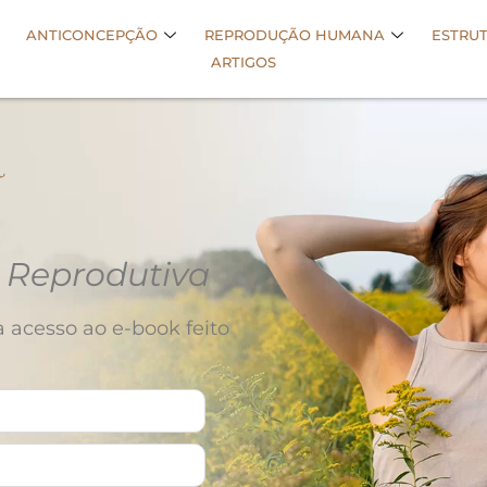
ANTICONCEPÇÃO
REPRODUÇÃO HUMANA
ESTRU
ARTIGOS
a
 Reprodutiva
 acesso ao e-book feito