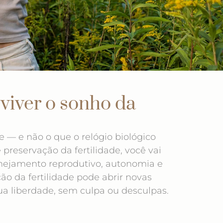
viver o sonho da
 — e não o que o relógio biológico
preservação da fertilidade, você vai
nejamento reprodutivo, autonomia e
o da fertilidade pode abrir novas
ua liberdade, sem culpa ou desculpas.