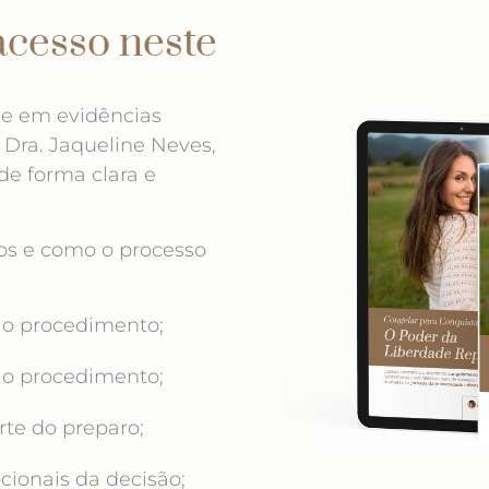
acesso neste
se em evidências
a Dra. Jaqueline Neves,
e forma clara e
os e como o processo
r o procedimento;
r o procedimento;
te do preparo;
ionais da decisão;