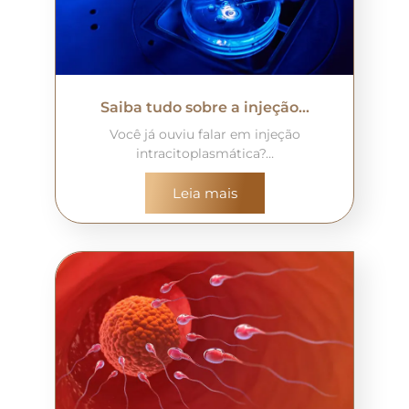
Saiba tudo sobre a injeção…
Você já ouviu falar em injeção
intracitoplasmática?…
Leia mais