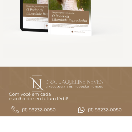
Com você em cada
escolha do seu futuro fértil!
CONTATO
(11) 98232-0080
(11) 98232-0080
(11) 98232-0080
(11) 98232-0080