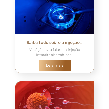
Saiba tudo sobre a injeção…
Você já ouviu falar em injeção
intracitoplasmática?…
Leia mais